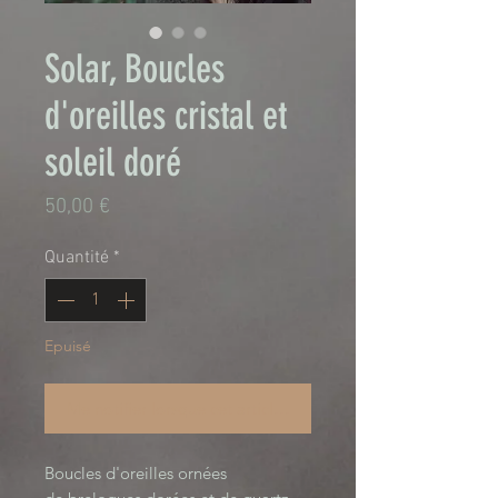
Solar, Boucles
d'oreilles cristal et
soleil doré
Prix
50,00 €
Quantité
*
Epuisé
Me notifier lorsque cet article est disponible
Boucles d'oreilles ornées