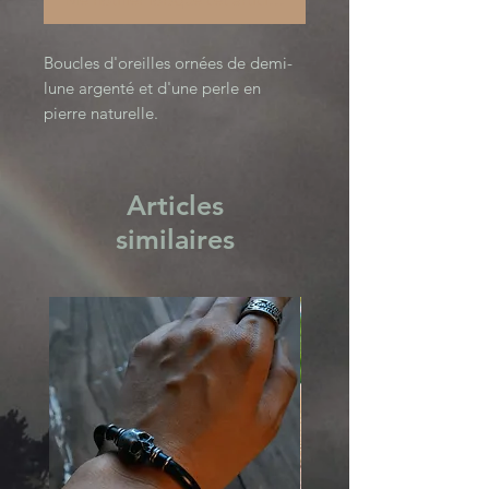
Boucles d'oreilles ornées de demi-
lune argenté et d'une perle en 
pierre naturelle.

La couleur de la pierre peut varier 
selon mes stock, mais resteront 
toujours dans les mêmes tons. 
Articles
similaires