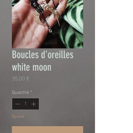
Boucles d'oreilles
white moon
Prix
35,00 €
Quantité
*
Epuisé
Me notifier lorsque cet article est disponible