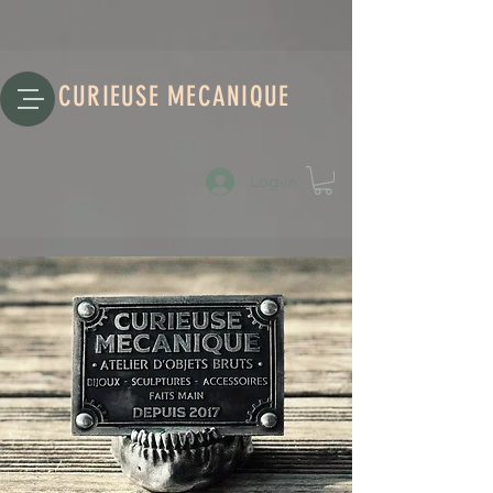
CURIEUSE MECANIQUE
Log-in