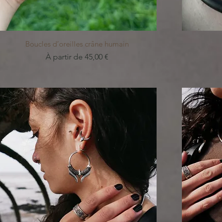
Aperçu rapide
Boucles d’oreilles crâne humain
Prix promotionnel
À partir de
45,00 €