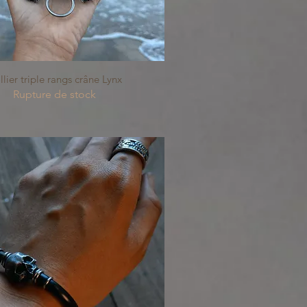
Aperçu rapide
lier triple rangs crâne Lynx
Rupture de stock