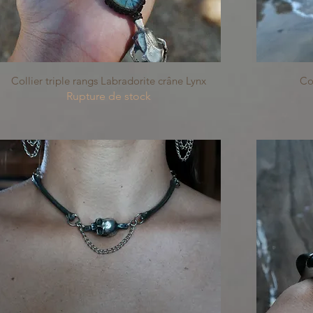
Aperçu rapide
Collier triple rangs Labradorite crâne Lynx
Col
Rupture de stock