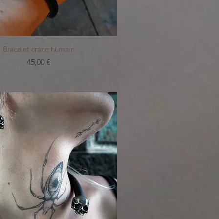
Aperçu rapide
Bracelet crâne humain
Prix
45,00 €