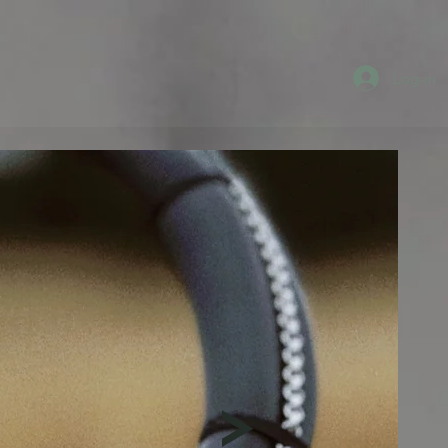
Log-in
>