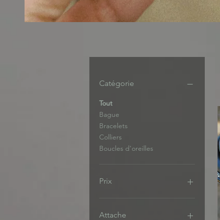
Catégorie
Tout
Bague
Bracelets
Colliers
Boucles d'oreilles
Prix
9 €
240 €
Attache