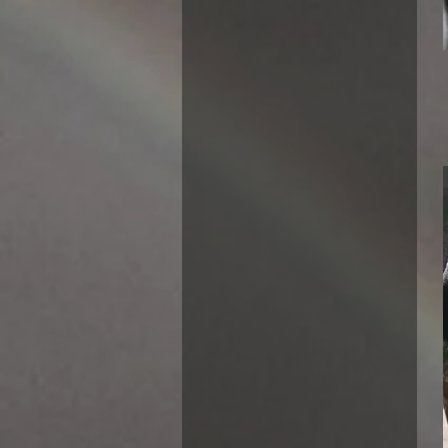
Petite
Petite lune
Rouge / Orange
Rouge et jaune
Sans oeil
Sans vis
Silver
Spike noir
Triangle oeil
Vert
Vert clair
Vert et Oeil
Vert forêt et camel
Vert pâle
Vert pâle et Oeil
Violet
Zèbre
Œil bleu
Œil marron