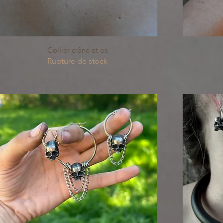
Aperçu rapide
Collier crâne et os
Rupture de stock