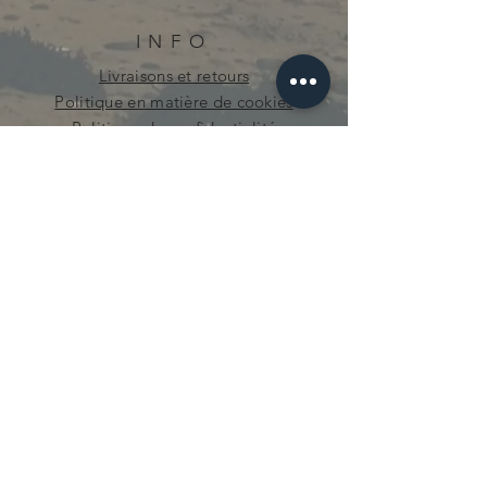
INFO
Livraisons et retours
Politique en matière de cookies
Politique de confidentialité
curieuse.mecanique@gmail.com
© 2021 par Curieuse Mécanique