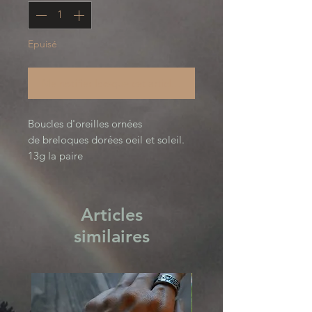
Epuisé
Me notifier lorsque cet article est disponible
Boucles d'oreilles ornées
de breloques dorées oeil et soleil.
13g la paire
Solar Collection
Articles
similaires