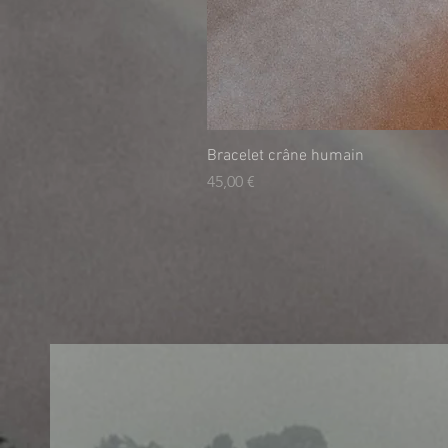
Bracelet crâne humain
Prix
45,00 €