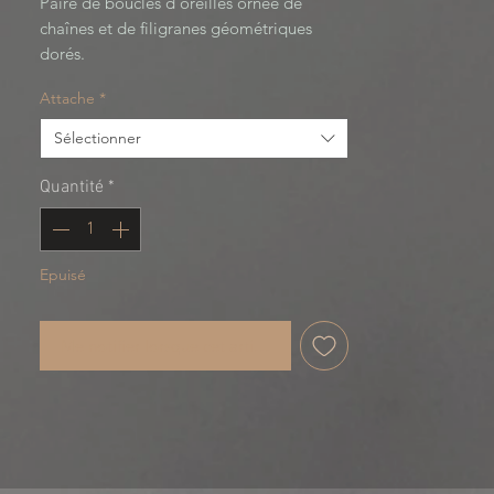
Paire de boucles d'oreilles ornée de 
chaînes et de filigranes géométriques 
dorés. 
Attache
*
Sélectionner
Quantité
*
Epuisé
Me notifier lorsque cet article est disponible