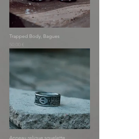
Trapped Body, Bagues
Prix
50,00 €
Anneau relique squelette