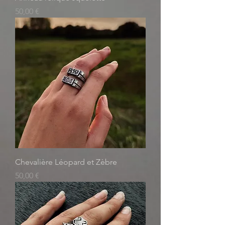
Prix
50,00 €
Chevalière Léopard et Zèbre
Prix
50,00 €