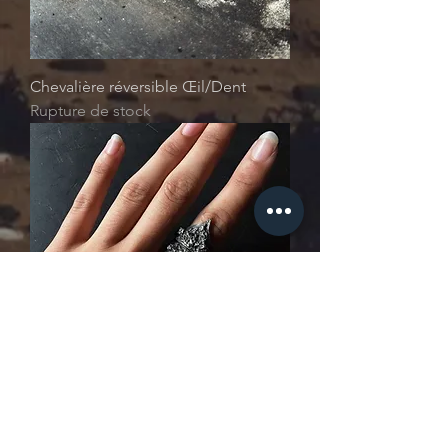
Chevalière réversible Œil/Dent
Rupture de stock
Bague pointe unisexe en étain pur
Rupture de stock