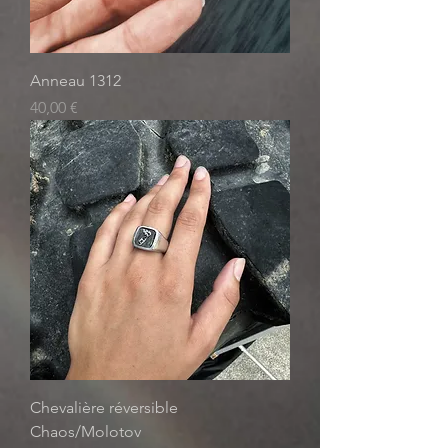
Anneau 1312
Prix
40,00 €
Chevalière réversible
Chaos/Molotov