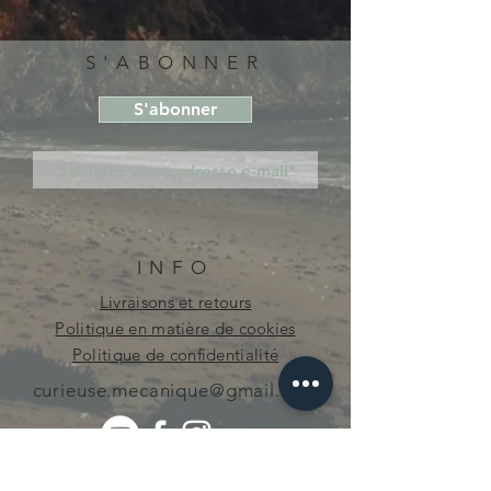
S'ABONNER
S'abonner
INFO
Livraisons et retours
Politique en matière de cookies
Politique de confidentialité
curieuse.mecanique@gmail.com