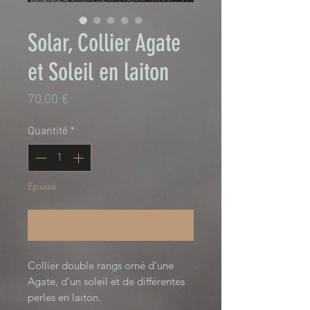
Solar, Collier Agate
et Soleil en laiton
Prix
70,00 €
Quantité
*
Epuisé
Me notifier lorsque cet article est disponible
Collier double rangs orné d'une 
Agate, d'un soleil et de différentes 
perles en laiton. 
