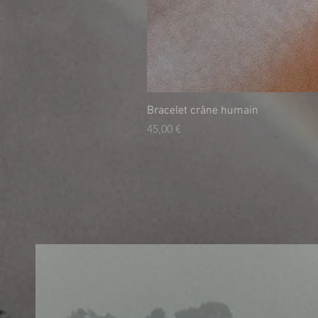
Bracelet crâne humain
Prix
45,00 €