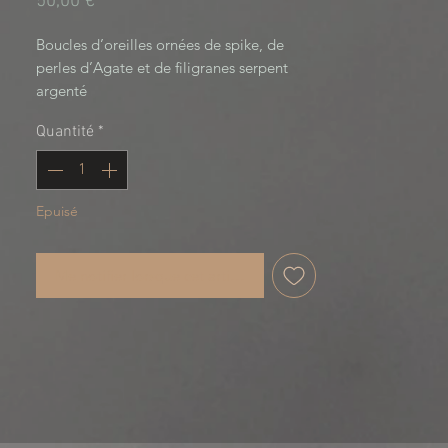
Prix
50,00 €
Boucles d’oreilles ornées de spike, de
perles d’Agate et de filigranes serpent
argenté
9,5 cm de longueur.
Quantité
*
6 cm de largeur
SNAKE S31125S COLLECTION
Epuisé
Me notifier lorsque cet article est disponible