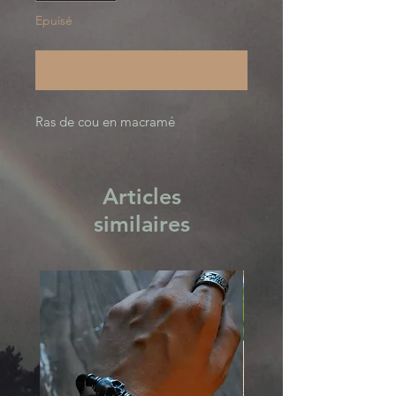
Epuisé
Me notifier lorsque cet article est disponible
Ras de cou en macramé
Articles
similaires