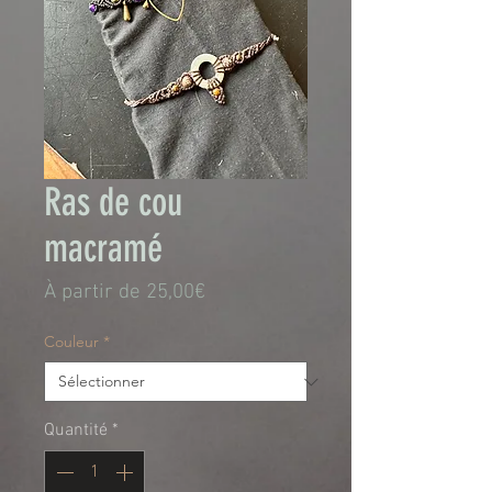
Ras de cou
macramé
Prix
À partir de
25,00€
promotionnel
Couleur
*
Quantité
*