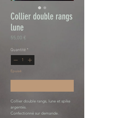
Collier double rangs
lune
Prix
55,00 €
Quantité
*
Epuisé
Me notifier lorsque cet article est disponible
Collier double rangs, lune et spike
argentés.
Confectionné sur demande.