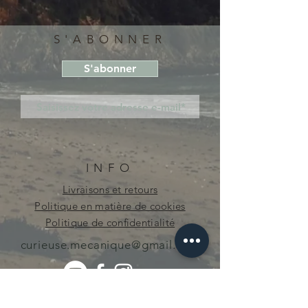
S'ABONNER
S'abonner
INFO
Livraisons et retours
Politique en matière de cookies
Politique de confidentialité
curieuse.mecanique@gmail.com