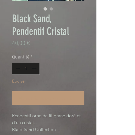
Black Sand,
Pendentif Cristal
Prix
40,00 €
Quantité
*
Epuisé
Me notifier lorsque cet article est disponible
Pendentif orné de filigrane doré et
d’un cristal.
Black Sand Collection