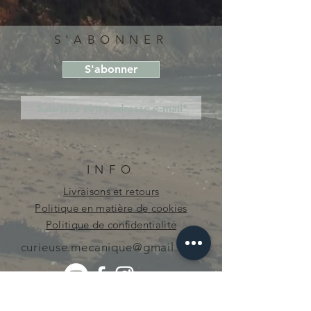
S'ABONNER
S'abonner
INFO
Livraisons et retours
Politique en matière de cookies
Politique de confidentialité
curieuse.mecanique@gmail.com