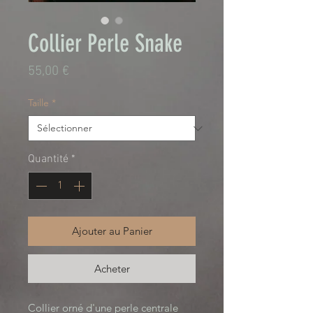
Collier Perle Snake
Prix
55,00 €
Taille
*
Quantité
*
Ajouter au Panier
Acheter
Collier orné d'une perle centrale