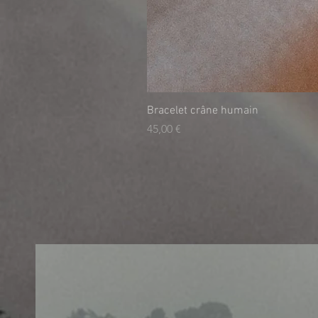
Bracelet crâne humain
Prix
45,00 €