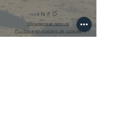
INFO
Livraisons et retours
Politique en matière de cookies
Politique de confidentialité
curieuse.mecanique@gmail.com
© 2021 par Curieuse Mécanique