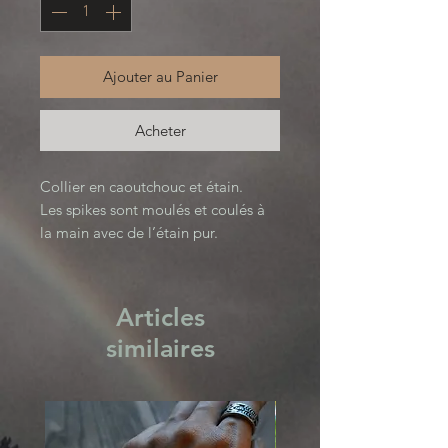
Ajouter au Panier
Acheter
Collier en caoutchouc et étain.
Les spikes sont moulés et coulés à
la main avec de l’étain pur.
Surface texturée, patinée puis polie.
Vous avez le choix parmi 2 tailles
différentes.
Articles
(Le modèle femme a un tour de cou
similaires
de 34cm)
Le prix est pour un collier.