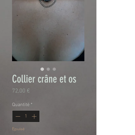
Collier crâne et os
Prix
72,00 €
Quantité
*
Epuisé