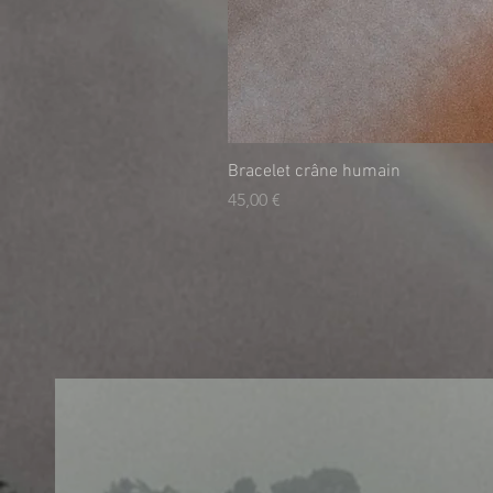
Bracelet crâne humain
Prix
45,00 €