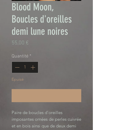
Blood Moon,
Boucles d'oreilles
demi lune noires
Prix
55,00 €
Quantité
*
Epuisé
Me notifier lorsque cet article est disponible
Paire de boucles d'oreilles 
imposantes ornées de perles cuivrée 
et en bois ainsi que de deux demi 