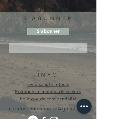
S'ABONNER
S'abonner
INFO
Livraisons et retours
Politique en matière de cookies
Politique de confidentialité
curieuse.mecanique@gmail.com