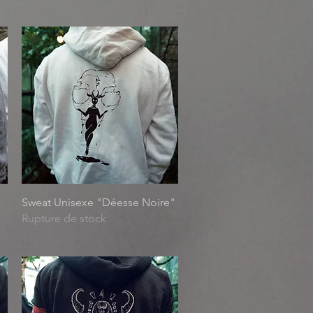
Aperçu rapide
Sweat Unisexe "Déesse Noire"
Rupture de stock