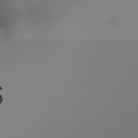
Log-in
s