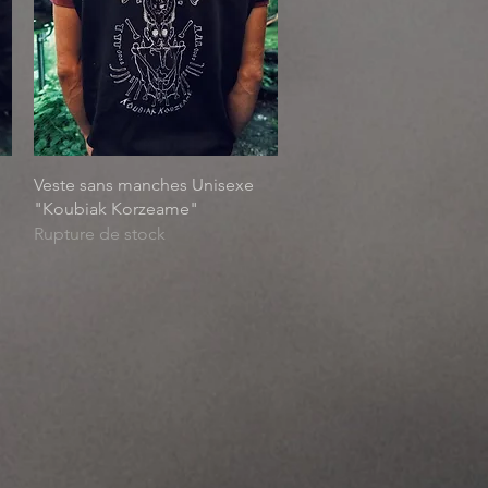
Aperçu rapide
Veste sans manches Unisexe
"Koubiak Korzeame"
Rupture de stock