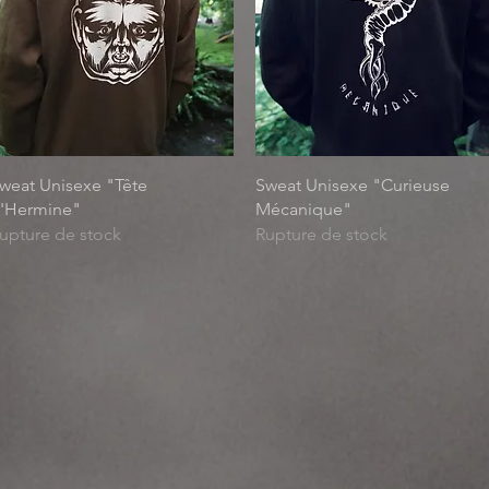
Aperçu rapide
Aperçu rapide
weat Unisexe "Tête
Sweat Unisexe "Curieuse
'Hermine"
Mécanique"
upture de stock
Rupture de stock