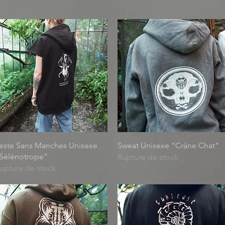
Aperçu rapide
Aperçu rapide
este Sans Manches Unisexe
Sweat Unisexe "Crâne Chat"
Sélénotrope"
Rupture de stock
upture de stock