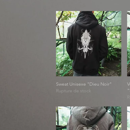
Aperçu rapide
Sweat Unisexe "Dieu Noir"
V
"
Rupture de stock
R