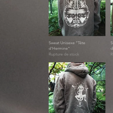
Aperçu rapide
Sweat Unisexe "Tête
S
d'Hermine"
d
Rupture de stock
R