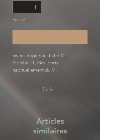
Epuisé
Me notifier lorsque cet article est disponible
Sweat zippé noir Taille M.
Modèle : 1,78m porte
habituellement du M.
Impression à la main, par nos soins,
de notre graphisme "Koubiak
Taille
Korzeame"
Technique d'impression :
M
Sérigraphie avec de l'encre à eau.
80% Coton, 20% Polyester
Articles
/!\ Se lave à froid pour une durée
similaires
de vie maximale /!\