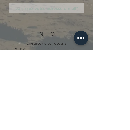
INFO
Livraisons et retours
Politique en matière de cookies
Politique de confidentialité
curieuse.mecanique@gmail.com
© 2021 par Curieuse Mécanique