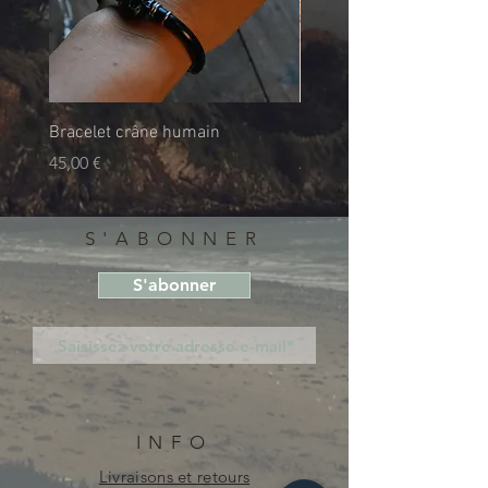
Bracelet crâne humain
Boucles d’oreilles crâne
Prix
Prix promotionnel
45,00 €
À partir de
S'ABONNER
S'abonner
INFO
Livraisons et retours