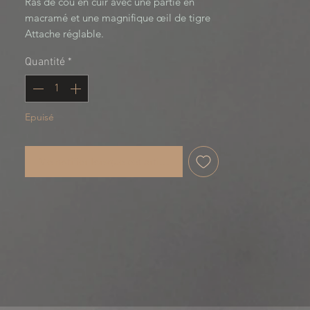
Ras de cou en cuir avec une partie en 
macramé et une magnifique œil de tigre 

Attache réglable. 

Dark Fusion, en collaboration avec cerise 
Quantité
*
noire creation.
Epuisé
Me notifier lorsque cet article est disponible