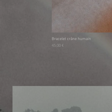
Bracelet crâne humain
Prix
45,00 €