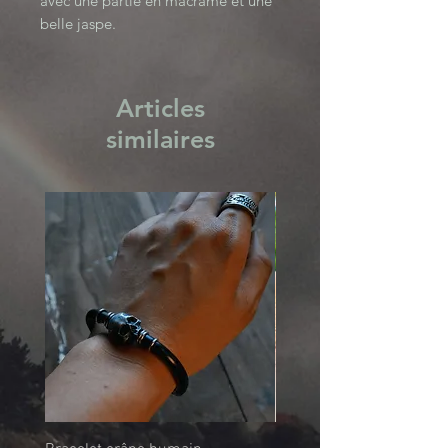
avec une partie en macramé et une 
belle jaspe. 

Attache réglable.

Dark Fusion, en collaboration avec 
cerise noire creation.
Articles
similaires