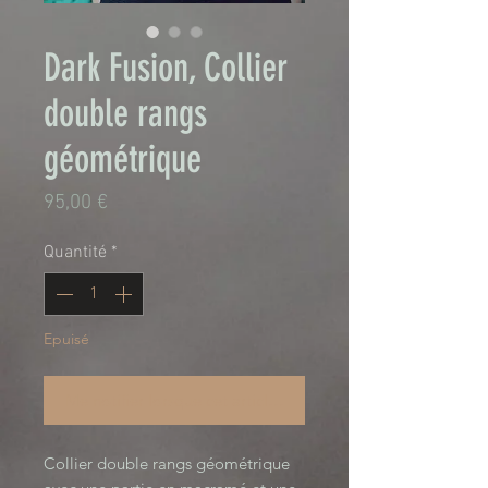
Dark Fusion, Collier
double rangs
géométrique
Prix
95,00 €
Quantité
*
Epuisé
Me notifier lorsque cet article est disponible
Collier double rangs géométrique 