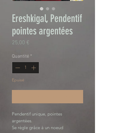
Ereshkigal, Pendentif
pointes argentées
Prix
25,00 €
Quantité
*
Epuisé
Me notifier lorsque cet article est disponible
Pendentif unique, pointes
argentées.
Se règle grâce à un noeud