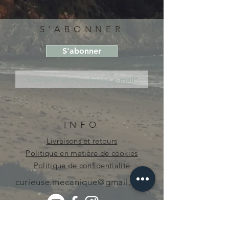
S'ABONNER
S'abonner
INFO
Livraisons et retours
Politique en matière de cookies
Politique de confidentialité
curieuse.mecanique@gmail.com