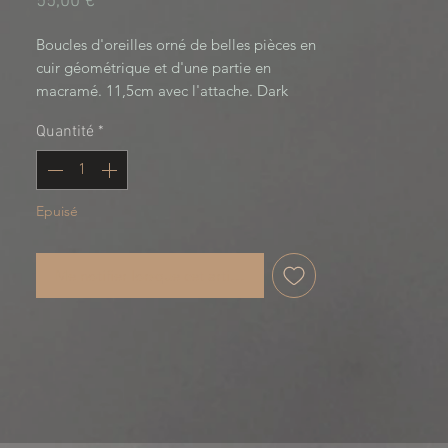
Prix
55,00 €
Boucles d'oreilles orné de belles pièces en 
cuir géométrique et d'une partie en 
macramé. 11,5cm avec l'attache. Dark 
Fusion, collection en collaboration avec 
Quantité
*
cerise noire creation
Epuisé
Me notifier lorsque cet article est disponible