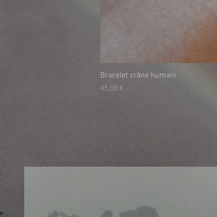
Bracelet crâne humain
Prix
45,00 €