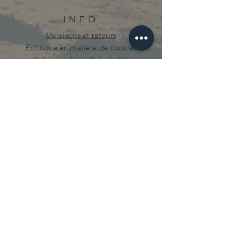
INFO
Livraisons et retours
Politique en matière de cookies
Politique de confidentialité
curieuse.mecanique@gmail.com
© 2021 par Curieuse Mécanique