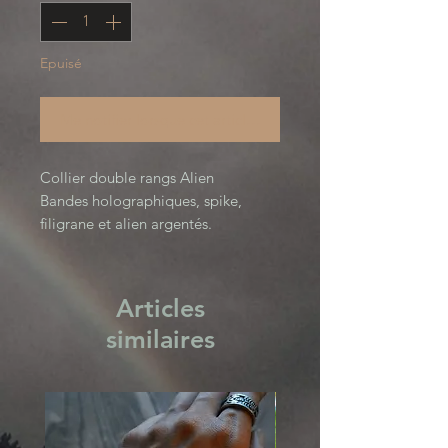
Epuisé
Me notifier lorsque cet article est disponible
Collier double rangs Alien
Bandes holographiques, spike,
filigrane et alien argentés.
Alien Child Collection
Articles
similaires