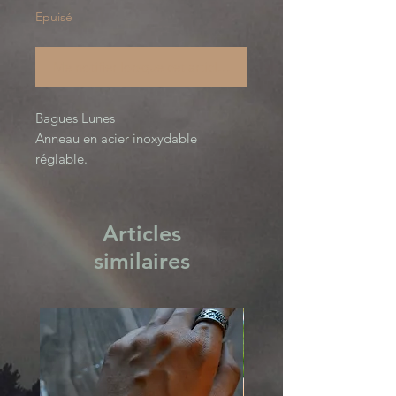
Epuisé
Me notifier lorsque cet article est disponible
Bagues Lunes

Anneau en acier inoxydable 
réglable. 

Vous avez le choix parmi deux 
tailles de lunes, petite ou grande. 

Design Original par Curieuse 
Articles
Mécanique, tous droits réservés.
similaires