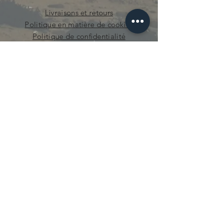
Livraisons et retours
Politique en matière de cookies
Politique de confidentialité
curieuse.mecanique@gmail.com
© 2021 par Curieuse Mécanique