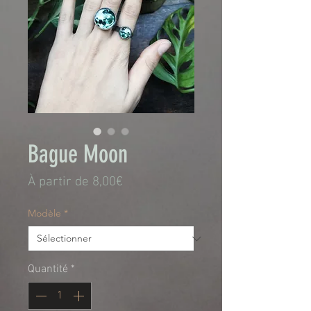
Bague Moon
Prix
À partir de
8,00€
promotionnel
Modèle
*
Quantité
*