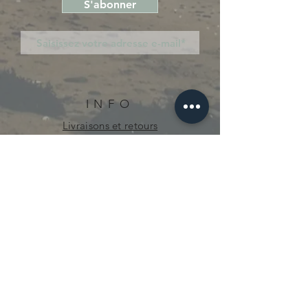
S'abonner
INFO
Livraisons et retours
Politique en matière de cookies
Politique de confidentialité
curieuse.mecanique@gmail.com
© 2021 par Curieuse Mécanique