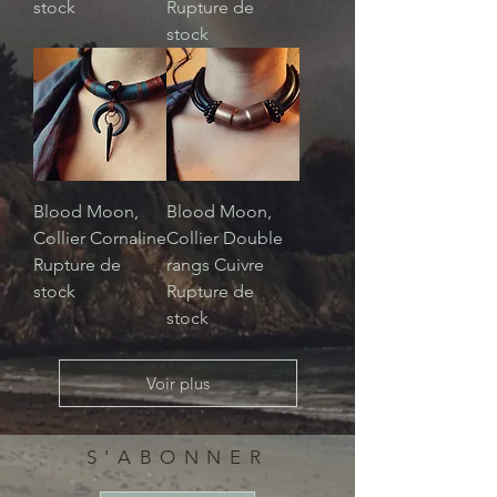
stock
Rupture de
stock
Blood Moon,
Blood Moon,
Collier Cornaline
Collier Double
Rupture de
rangs Cuivre
stock
Rupture de
stock
Voir plus
S'ABONNER