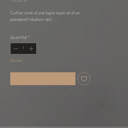
Prix
90,00 €
Collier orné d'une lapis lazuli et d'un 
pendentif tibétain œil. 

Tibetan Vision, collection en 
Quantité
*
collaboration avec WildKnot and Co.
Epuisé
Me notifier lorsque cet article est disponible