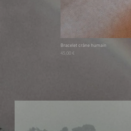
Bracelet crâne humain
Prix
45,00 €