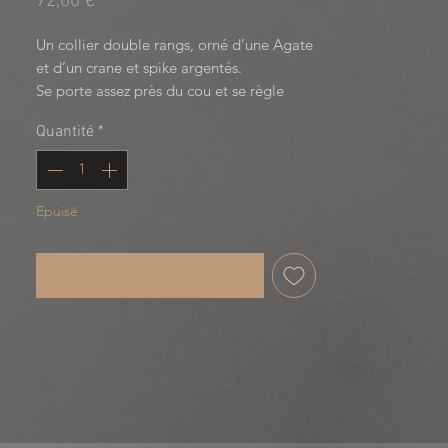
Prix
72,00 €
Un collier double rangs, orné d’une Agate
et d’un crane et spike argentés.
Se porte assez près du cou et se règle
grâce à une chainette.
Quantité
*
Last of Us Collection
Epuisé
Me notifier lorsque cet article est disponible