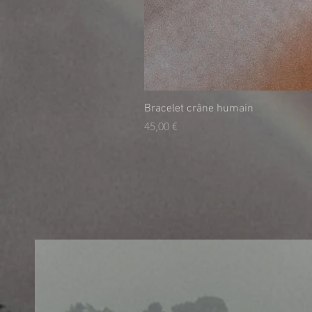
Bracelet crâne humain
Prix
45,00 €