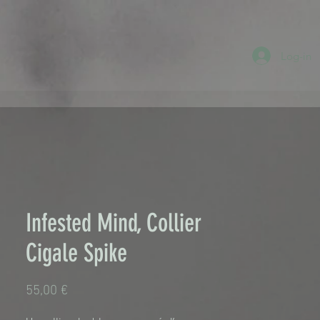
Log-in
Infested Mind, Collier
Cigale Spike
Prix
55,00 €