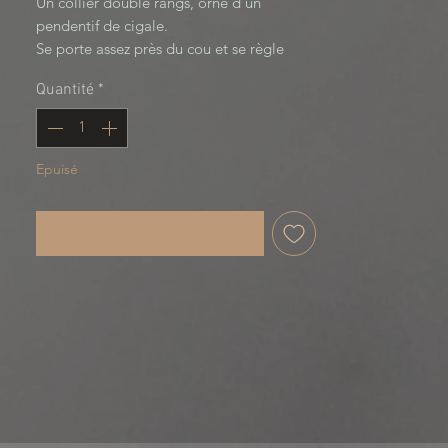
Un collier double rangs, orné d’un
pendentif de cigale.
Se porte assez près du cou et se règle
grâce à une chainette.
Quantité
*
Infested Mind Collection
Epuisé
Me notifier lorsque cet article est disponible