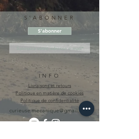
S'ABONNER
S'abonner
INFO
Livraisons et retours
Politique en matière de cookies
Politique de confidentialité
curieuse.mecanique@gmail.com