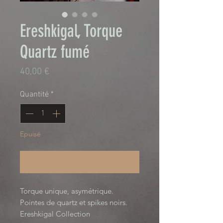
Ereshkigal, Torque
Quartz fumé
Prix
40,00 €
Quantité
*
Epuisé
Me notifier lorsque cet article est disponible
Torque unique, asymétrique.
Pointes de quartz et spikes noirs.
Ereshkigal Collection