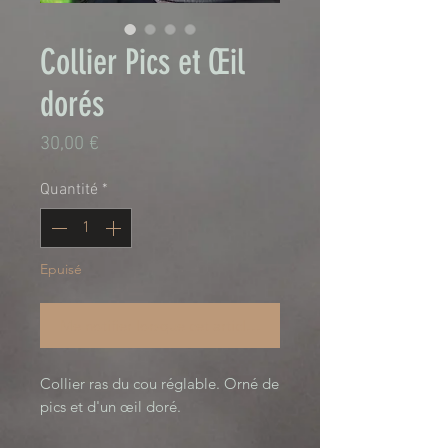
Collier Pics et Œil
dorés
Prix
30,00 €
Quantité
*
Epuisé
Me notifier lorsque cet article est disponible
Collier ras du cou réglable. Orné de 
pics et d'un œil doré. 