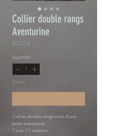
Collier double rangs
Aventurine
Prix
80,00 €
Quantité
*
Epuisé
Me notifier lorsque cet article est disponible
Collier double rangs orné d'une 
belle aventurine.

1 jour / 1 création. 