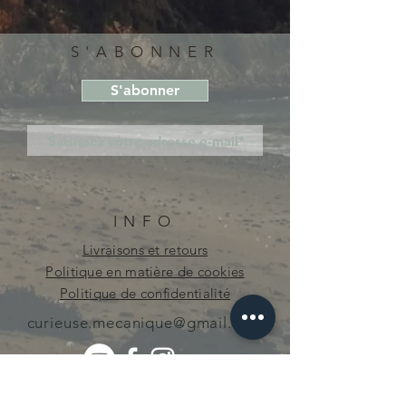
S'ABONNER
S'abonner
INFO
Livraisons et retours
Politique en matière de cookies
Politique de confidentialité
curieuse.mecanique@gmail.com