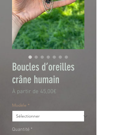
Boucles d’oreilles
crâne humain
Prix
À partir de
45,00€
promotionnel
Modèle
*
Quantité
*