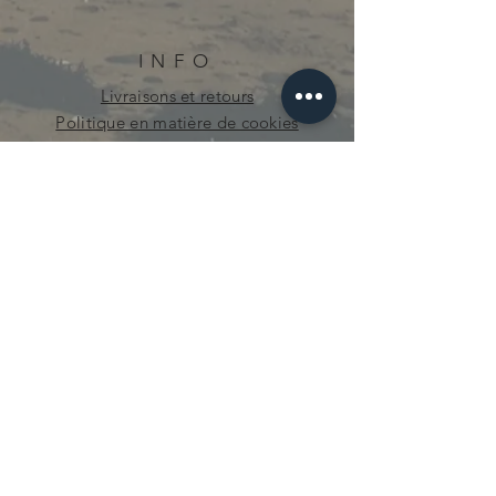
INFO
Livraisons et retours
Politique en matière de cookies
Politique de confidentialité
curieuse.mecanique@gmail.com
© 2021 par Curieuse Mécanique