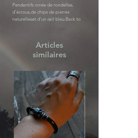
Pendentifs ornés de rondelles, 
d'écrous,de chips de pierres 
naturelleset d'un œil bleu.Back to 
bacics Collection 
Articles
similaires