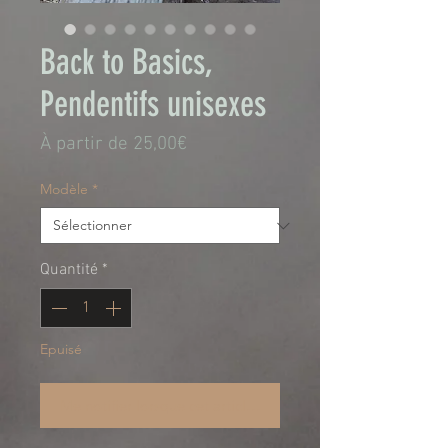
Back to Basics,
Pendentifs unisexes
Prix
À partir de
25,00€
promotionnel
Modèle
*
Quantité
*
Epuisé
Me notifier lorsque cet article est disponible